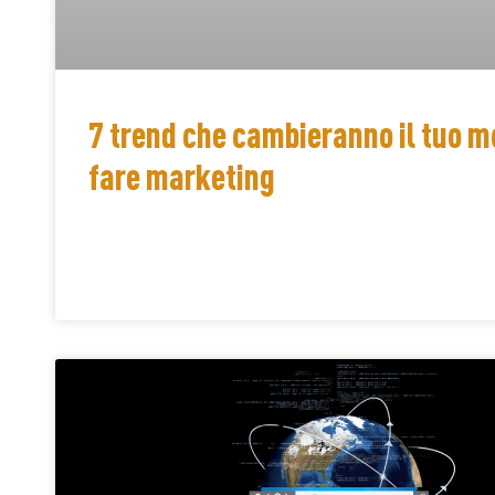
7 trend che cambieranno il tuo m
fare marketing