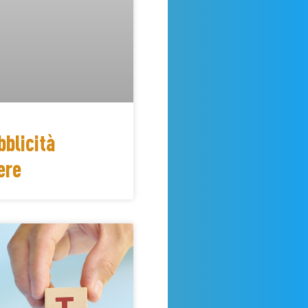
blicità
ere