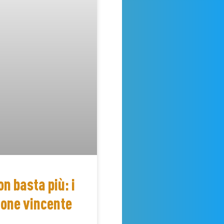
on basta più: i
zione vincente