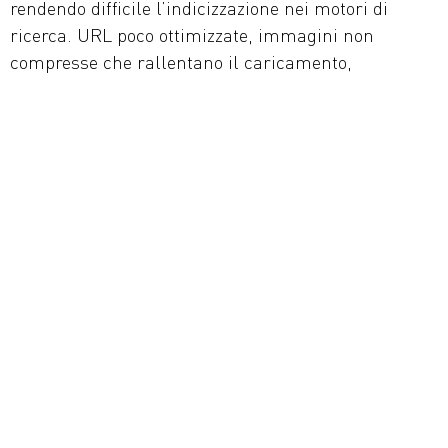
rendendo difficile l’indicizzazione nei motori di
ricerca. URL poco ottimizzate, immagini non
compresse che rallentano il caricamento,
mancanza di contenuti ottimizzati con parole chiave
e assenza di una strategia di link building sono
problemi comuni.
Un altro aspetto critico è la sicurezza. Senza
protezioni adeguate, un sito fai-da-te può essere
esposto ad attacchi hacker e malware, con il rischio
di violazioni della privacy e perdita di dati. Errori
tecnici frequenti e l’assenza di backup automatici
possono rendere instabile il sito e causare gravi
danni.
Infine, un sito aziendale deve poter crescere con te.
Se vuoi aggiungere un e-commerce o integrare
strumenti di marketing avanzati, molte piattaforme