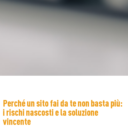
Perché un sito fai da te non basta più:
i rischi nascosti e la soluzione
vincente