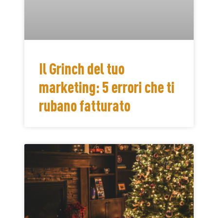
Il Grinch del tuo
marketing: 5 errori che ti
rubano fatturato