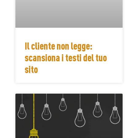
Il cliente non legge:
scansiona i testi del tuo
sito