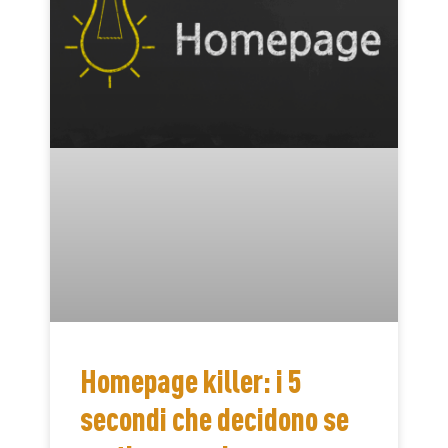
Homepage killer: i 5
secondi che decidono se