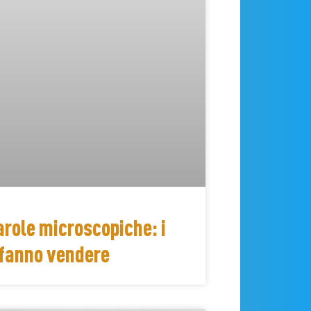
parole microscopiche: i
 fanno vendere