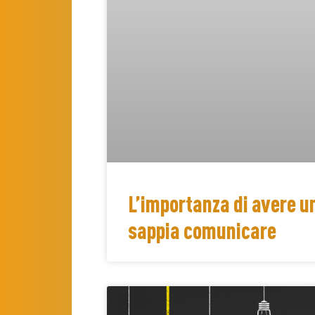
L’importanza di avere u
sappia comunicare