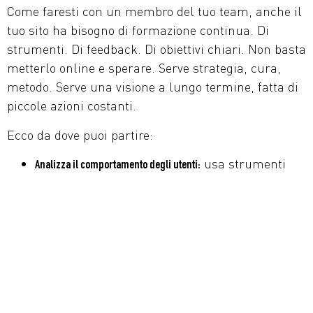
Come faresti con un membro del tuo team, anche il
tuo sito ha bisogno di formazione continua. Di
strumenti. Di feedback. Di obiettivi chiari. Non basta
metterlo online e sperare. Serve strategia, cura,
metodo. Serve una visione a lungo termine, fatta di
piccole azioni costanti.
Ecco da dove puoi partire:
usa strumenti
Analizza il comportamento degli utenti:
come Google Analytics, Hotjar o Clarity per
capire dove cliccano, dove abbandonano, cosa
leggono davvero. Guarda i dati come se fossero
colloqui di valutazione: sono la base su cui
costruire ogni miglioramento.
il tuo sito risponde ai dubbi del
Migliora i testi:
cliente o parla solo di te? Le parole fanno la