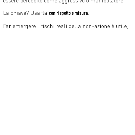
essere percepito come aggressivo o manipolatore.
La chiave? Usarla
.
con rispetto e misura
Far emergere i rischi reali della non-azione è utile,
se serve a far riflettere l’utente. Ad esempio: cosa
può perdere se rimanda ancora? Quali costi
nascosti ha la procrastinazione? Quali conseguenze
può avere una scelta errata?
Ma il tuo ruolo non è generare ansia. È
illuminare il
e subito dopo
.
problema
offrire una soluzione rassicurante
Accompagna l’utente fuori dalla sua indecisione,
non dentro al panico.
Quando mostri i problemi che il tuo prodotto o
servizio può risolvere, fallo sempre con empatia.
Ricorda: non sei lì per vendere paura. Sei lì per
offrire consapevolezza.