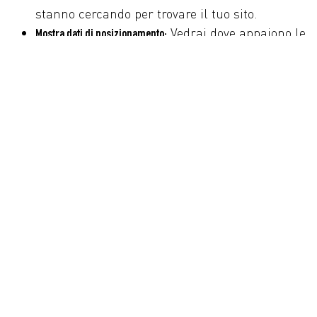
stanno cercando per trovare il tuo sito.
Vedrai dove appaiono le
Mostra dati di posizionamento:
tue pagine nei risultati di ricerca.
SEMrush: L’Esperto di Tutto
Scopri quali
Analisi approfondita delle parole chiave:
termini stanno portando traffico al tuo sito.
Controlla come ti
Monitoraggio delle posizioni:
posizioni rispetto alla concorrenza.
Come Apportare Modifiche Basate sui Dati
Raccolti