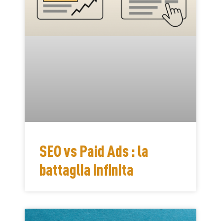
SEO vs Paid Ads : la
battaglia infinita