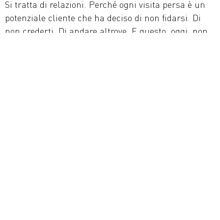
Si tratta di relazioni. Perché ogni visita persa è un
potenziale cliente che ha deciso di non fidarsi. Di
non crederti. Di andare altrove. E questo, oggi, non
te lo puoi permettere.
Perché la gente arriva ma non resta?
Le ragioni sono tante, ma spesso si riducono a una
mancanza di strategia. Non di buona volontà, non di
budget, ma di direzione. Il sito non parla a chi
legge, non lo guida, non gli dà motivi per restare. È
come entrare in un negozio dove nessuno ti
accoglie, nessun cartello ti spiega dove andare, e
ogni prodotto è nascosto dietro a una tenda. Quanto