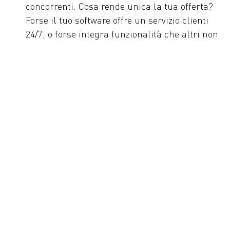
concorrenti. Cosa rende unica la tua offerta?
Forse il tuo software offre un servizio clienti
24/7, o forse integra funzionalità che altri non
hanno. In un mondo in cui molte aziende
offrono prodotti simili, la differenziazione è
cruciale. È ciò che ti permette di emergere e di
far sì che i clienti pensino a te prima di
considerare altre opzioni.
Come creare una value proposition efficace?
Ora che hai capito cosa sia la value proposition e
perché sia essenziale, vediamo come crearne una