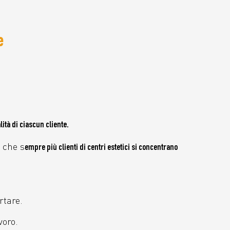
e
lità di ciascun cliente.
 che s
empre più clienti di centri estetici si concentrano
rtare.
voro.