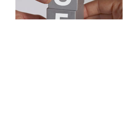
4. Costruire una Presenza Online Coerente
Una presenza online coerente e professionale
rafforza l’immagine del tuo brand. Assicurati di:
Utilizzare lo stesso tono di voce e stile visivo su
tutte le piattaforme.